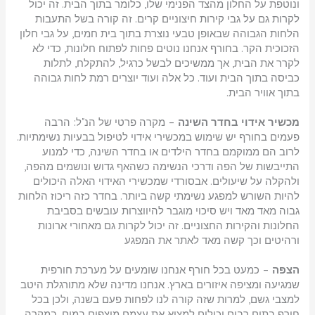
ונוטפת על החלון מהצד הפנימי שלו, כלומר בתוך הבית. זה יכול
לקרות גם על גבי קירות חיצוניים קרים. זה קורה בשל התעבות
הלחות הגבוהה שבאופן טבעי נוצרת בתוך בית חמים, על גבי חלון
הזכוכית הקר. בחורף אנחנו נוטים פחות לפתוח חלונות, כדי לא
לקרר את הבית, אך ממשיכים לבשל כרגיל, להתקלח, לתלות
כביסה בתוך הבית ועוד. כל אלה ועוד יוצרים רמת לחות גבוהה
בתוך אוויר הבית.
מכשיר אידוי בחדר השינה
– מקרה פרטי של הנ"ל: הרבה
פעמים בחורף יש שימוש במכשירי אידוי לטיפול בבעיות נשימתיות.
לרוב הם ממוקמם בחדר הילדים או בחדר השינה, כדי למנוע
התייבשות של הפה ודרכי הנשימה כשהאף גדוש ונושמים מהפה,
ולהקלה על שיעולים. אבסורדי שמכשירי האידוי האלה היכולים
להיות השורש למפגע נשימתי קשה ביותר. בחדר כזה ריכוז הלחות
גבוה מאד מאד ויש סיכוי מוגבר להיווצרות עובשים בסביבת
החלונות והקירות החצוניים. זה יכול לקרות גם מאחורי ארונות
ורהיטים וכך קשה מאד לאתר את המפגע
הצפה
– כמעט בכל חורף אנחנו שומעים על מערכת חורפית
שמגיעה ומציפה איזורים בארץ. אנחנו מדינה שלא מתורגלת היטב
למצבי גשם, למרות שזה קורה לנו לפחות פעם בשנה, ולכן בכל
חורף בתים רבים יכולים למצוא את עצמם מוצפים במים. במקרה