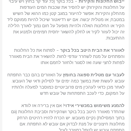
ייבוש החלונות והקירות
– בכל בוקר (כל עוד קר בחוץ ויש עיבוי
על החלונות והקירות) יש להסיר את שכבות המים העודפות
מהחלון והקירות. אפשר להיעזר במגב קטן כמו ההוא של השיש
במטבח, או מטלית יבשה. אם יש רדיאטור שיכול להיות ממוקם ליד
הקיר או החלונות האלה ולהיות מופעל על חום נמוך לאורך הלילה
זה יכול לעזור לקיר או לחלון להשאר יחסית חמימים ולמנוע את
ההתעבות.
לאוורר את הבית היטב בכל בוקר
– לפתוח את כל החלונות
והפתחים על מנת לשחרר עודפי לחות. להשאיר את הבית מאוורר
לפחות לחצי שעה ואז לסגור ולחזור לחמם אותו
לעבור עם מטלית ספוגה בחומץ
על האזורים בהם כבר התפתח
עובש. לעשות זאת במשך כמה ימים עד לסילוק ודאי של העובש.
לאחר מכן כדאי לעהכין מים פרוביוטיים כמוסבר למעלה ולהתיז
על המקום, כדי לעכב התפתחות של עובש חדש
להמנע משימוש במכשירי אידוי
! אם אין ברירה אז לוודא
שהחדר מאוורר היטב בכל בוקר ושהקירות וסביבת החלונות (גם
בתוך המסילות) נקיים מעובש. יש הכרח להזיז רהיטים הרחק
מחלונות חיצוניים על מנת לבדוק אם עובש לא התפתח. אם
התפתח עובש יש לטפל כמוזכר לעיל.