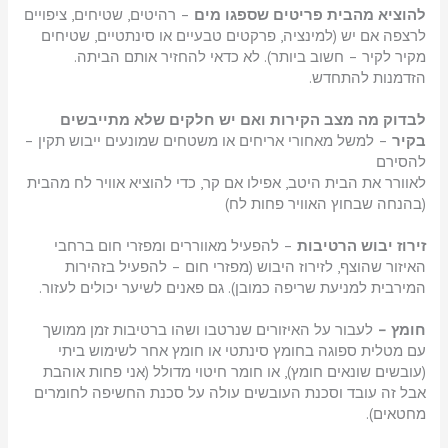
להוציא מהבית פריטים שספגו מים
– רהיטים, שטיחים, ציפויים
לרצפה אם יש (למינציה, פרקטים טבעיים או סינתטיים, שטיחים
מקיר לקיר – חשוב ביותר). לא כדאי להחזיר אותם הביתה.
הזדמנות להתחדש.
לבדוק מה מצב הקירות ואם יש חלקים שלא מתייבשים
בקיר
– למשל מאחורי אריחים או משטחים שמונעים ייבוש תקין –
להסירם
לאוורר את הבית היטב, אפילו אם קר, כדי להוציא אוויר לח מהבית
(בהנחה שבחוץ האוויר פחות לח)
זירוז יבוש הרטיבות
– להפעיל מאווררים ומפזרי חום ברחבי
האיזור שהוצף, לזירוז היבוש (מפזרי חום – להפעיל בזהירות
המירבית למניעת שריפה כמובן). גם פאנים לשיער יכולים לעזור.
חומץ –
לעבור על האיזורים שנרטבו ושהו ברטיבות זמן ממושך
עם מטלית ספוגה בחומץ סינתטי או חומץ אחר לשימוש ביתי
(עובשים שונאים חומץ), או חומר חיטוי מדולל (אני פחות אוהבת
אבל זה עובד וסכנת העובשים עולה על סכנת החשיפה לחומרים
מחטאים).