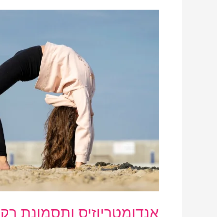
אנדומטריוזיס
ותסמונת
רקמת
חיבור
(או:
האם
את
גמישה?)
אנדומטריוזיס ותסמונת רקמ