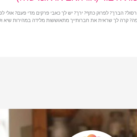
ל? הברך? לפרוק כתף? ירך? יש לך כאבי פרקים מדי פעם? אולי לפע
ה? קרה לך שראית את חברותייך מתאוששות מלידה במהירות שיא ולא