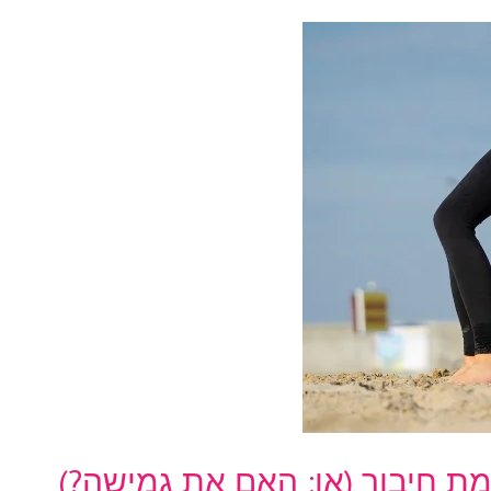
ת חיבור (או: האם את גמישה?)