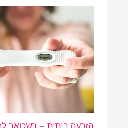
הזרעה
ביתית
–
כשכואב
לך
מדי
לעשות
את
זה
אחרת
הזרעה ביתית – כשכואב לך