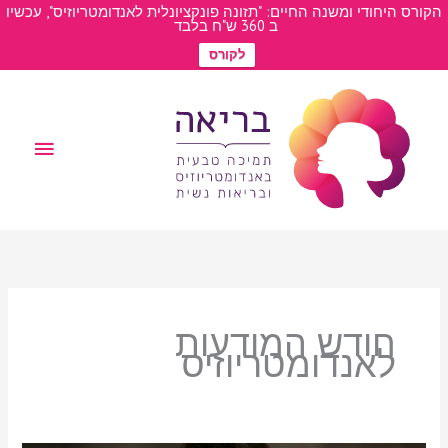
פתח סרגל
ילוג
הקורס היחודי ומשנה החיים: "תזונה פונקציונלית לאנדומטריוזיס", עכשיו
ב 360 ש"ח בלבד
תוכן
לקורס
תפריט
ראשי
חודש המודעות
לאנדומטריוזיס