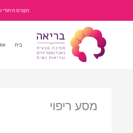
ילוג
תוכן
הקורס היחודי ומשנ
בית
אוד
מסע ריפוי