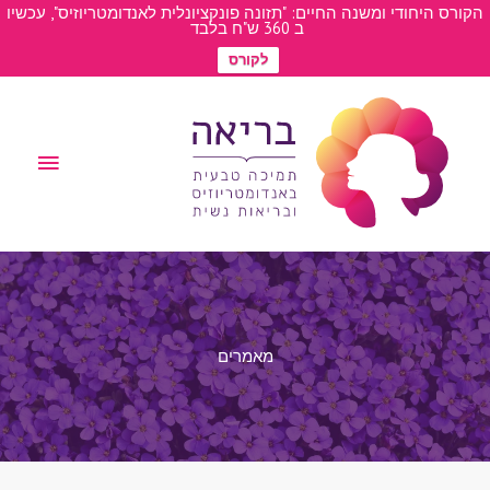
פתח סרגל
ילוג
הקורס היחודי ומשנה החיים: "תזונה פונקציונלית לאנדומטריוזיס", עכשיו
ב 360 ש"ח בלבד
תוכן
לקורס
תפריט
ראשי
מאמרים