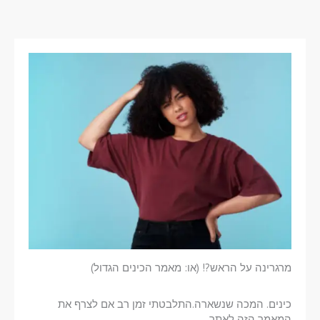
מרגרינה על הראש?! (או: מאמר הכינים הגדול)
כינים. המכה שנשארה.התלבטתי זמן רב אם לצרף את
המאמר הזה לאתר….